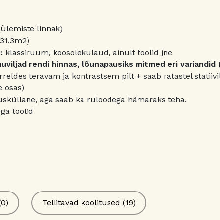
(Ülemiste linnak)
 (31,3m2)
:
klassiruum, koosolekulaud, ainult toolid jne
viljad rendi hinnas, lõunapausiks mitmed eri variandid (
reldes teravam ja kontrastsem pilt + saab ratastel statiiv
e osas)
usküllane, aga saab ka ruloodega hämaraks teha.
ga toolid
(0)
Tellitavad koolitused (19)