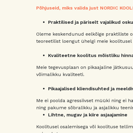
Põhjuseid, miks valida just NORDIC KOO
Praktilised ja päriselt vajalikud osk
Oleme keskendunud eelkõige praktiliste o
teoreetilist loengut ühelgi meie koolituse
Kvaliteetne koolitus mõistliku hinn
Meie tegevusplaan on pikaajaline jätkusu
võimalikku kvaliteeti.
Pikaajalised kliendisuhted ja meeld
Me ei poolda agressiivset müüki ning ei ha
ning pakume sõbralikku ja asjalikku teen
Lihtne, mugav ja kiire asjaajamine
Koolitusel osalemisega või koolituse tellim