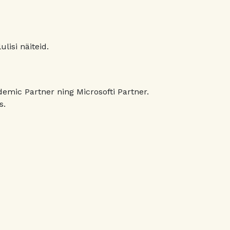
lisi näiteid.
emic Partner ning Microsofti Partner.
s.