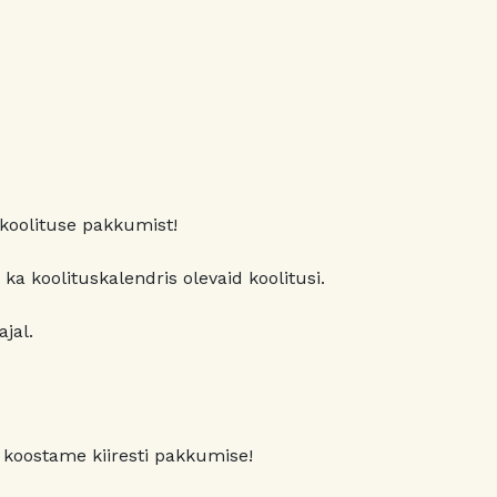
ikoolituse pakkumist!
 ka koolituskalendris olevaid koolitusi.
jal.
 koostame kiiresti pakkumise!