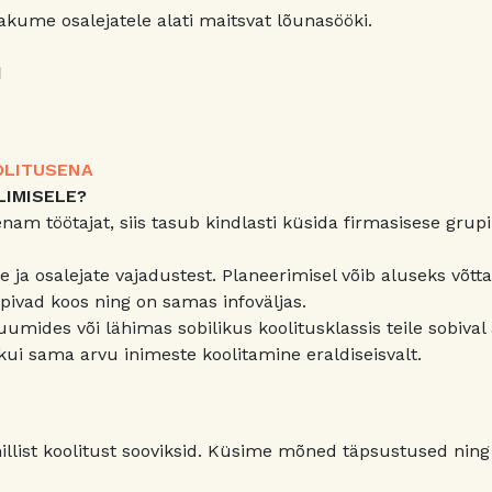
pakume osalejatele alati maitsvat lõunasööki.
d
OLITUSENA
LIMISELE?
am töötajat, siis tasub kindlasti küsida firmasisese grup
te ja osalejate vajadustest. Planeerimisel võib aluseks võtta
pivad koos ning on samas infoväljas.
umides või lähimas sobilikus koolitusklassis teile sobival a
ui sama arvu inimeste koolitamine eraldiseisvalt.
llist koolitust sooviksid. Küsime mõned täpsustused ning