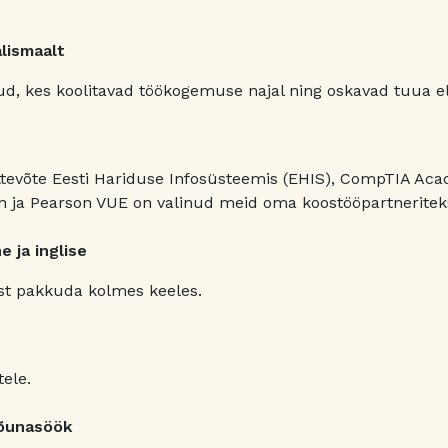
älismaalt
d, kes koolitavad töökogemuse najal ning oskavad tuua elu
ttevõte Eesti Hariduse Infosüsteemis (EHIS), CompTIA Acad
 ja Pearson VUE on valinud meid oma koostööpartneritek
 ja inglise
t pakkuda kolmes keeles.
tele.
lõunasöök