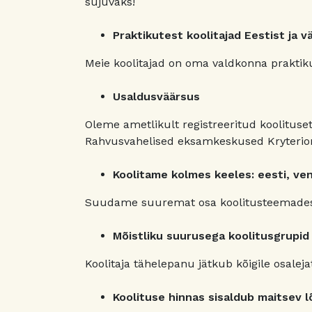
sujuvaks!
Praktikutest koolitajad Eestist ja v
Meie koolitajad on oma valdkonna praktiku
Usaldusväärsus
Oleme ametlikult registreeritud koolituse
Rahvusvahelised eksamkeskused Kryterion
Koolitame kolmes keeles: eesti, vene
Suudame suuremat osa koolitusteemades
Mõistliku suurusega koolitusgrupid
Koolitaja tähelepanu jätkub kõigile osaleja
Koolituse hinnas sisaldub maitsev 