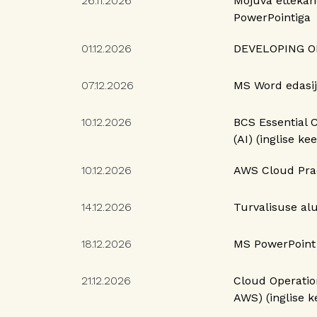
26.11.2026
Mõjuva ettekan
PowerPointiga
01.12.2026
DEVELOPING O
07.12.2026
MS Word edasi
10.12.2026
BCS Essential Ce
(AI) (inglise kee
10.12.2026
AWS Cloud Pract
14.12.2026
Turvalisuse al
18.12.2026
MS PowerPoin
21.12.2026
Cloud Operatio
AWS) (inglise k