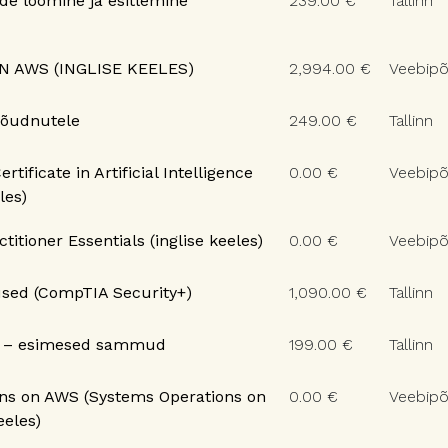
de loomine ja esitlemine
239.00 €
Tallinn
N AWS (INGLISE KEELES)
2,994.00 €
Veebipõ
jõudnutele
249.00 €
Tallinn
rtificate in Artificial Intelligence
0.00 €
Veebipõ
les)
itioner Essentials (inglise keeles)
0.00 €
Veebipõ
used (CompTIA Security+)
1,090.00 €
Tallinn
t – esimesed sammud
199.00 €
Tallinn
ns on AWS (Systems Operations on
0.00 €
Veebipõ
eeles)