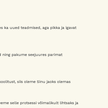
s ka uued teadmised, aga pikka ja igavat
kud ning pakume seejuures parimat
oolitust, siis oleme Sinu jaoks olemas
eeme selle protsessi võimalikult lihtsaks ja