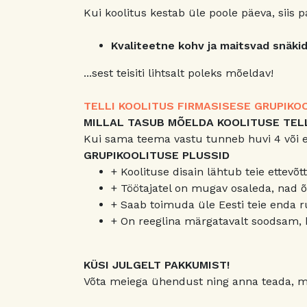
Kui koolitus kestab üle poole päeva, siis 
Kvaliteetne kohv ja maitsvad snäki
...sest teisiti lihtsalt poleks mõeldav!
TELLI KOOLITUS FIRMASISESE GRUPIKO
MILLAL TASUB MÕELDA KOOLITUSE TEL
Kui sama teema vastu tunneb huvi 4 või en
GRUPIKOOLITUSE PLUSSID
+ Koolituse disain lähtub teie ettevõt
+ Töötajatel on mugav osaleda, nad õ
+ Saab toimuda üle Eesti teie enda ru
+ On reeglina märgatavalt soodsam, k
KÜSI JULGELT PAKKUMIST!
Võta meiega ühendust ning anna teada, mi