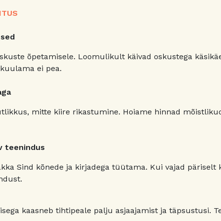
LITUS
used
skuste õpetamisele. Loomulikult käivad oskustega käsikäe
l kuulama ei pea.
aga
utlikkus, mitte kiire rikastumine. Hoiame hinnad mõistli
iv teenindus
kka Sind kõnede ja kirjadega tüütama. Kui vajad päriselt k
indust.
isega kaasneb tihtipeale palju asjaajamist ja täpsustusi. T