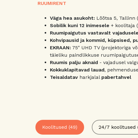
RUUMIRENT
Väga hea asukoht:
Lõõtsa 5, Tallinn 
Sobilik kuni
12 inimesele
+ koolitaja
Ruumipaigutus vastavalt vajadusele
Kohvipausid ja kommid, küpsised, puu
EKRAAN:
75" UHD TV (projektoriga võr
täieliku paindlikkuse ruumipaigutus
Ruumis palju aknaid
- vajadusel valg
Kokkuklapitavad lauad
, pehmenduse
Teisaldatav
harkjalal
pabertahvel
Koolitused (49)
24/7 koolitused 