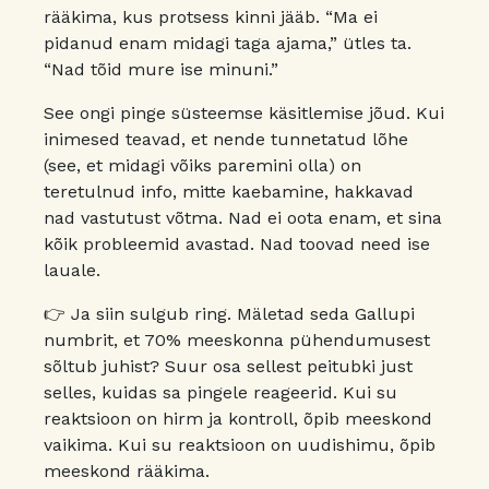
rääkima, kus protsess kinni jääb. “Ma ei
pidanud enam midagi taga ajama,” ütles ta.
“Nad tõid mure ise minuni.”
See ongi pinge süsteemse käsitlemise jõud. Kui
inimesed teavad, et nende tunnetatud lõhe
(see, et midagi võiks paremini olla) on
teretulnud info, mitte kaebamine, hakkavad
nad vastutust võtma. Nad ei oota enam, et sina
kõik probleemid avastad. Nad toovad need ise
lauale.
👉 Ja siin sulgub ring. Mäletad seda Gallupi
numbrit, et 70% meeskonna pühendumusest
sõltub juhist? Suur osa sellest peitubki just
selles, kuidas sa pingele reageerid. Kui su
reaktsioon on hirm ja kontroll, õpib meeskond
vaikima. Kui su reaktsioon on uudishimu, õpib
meeskond rääkima.