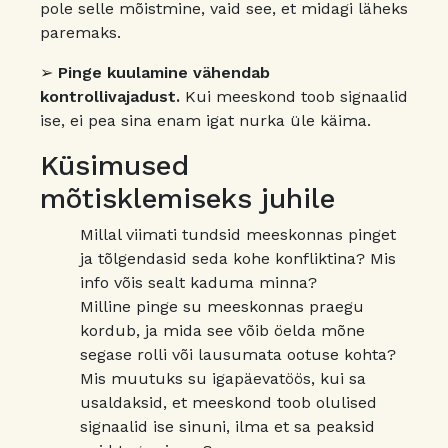
pole selle mõistmine, vaid see, et midagi läheks
paremaks.
➢
Pinge kuulamine vähendab
kontrollivajadust.
Kui meeskond toob signaalid
ise, ei pea sina enam igat nurka üle käima.
Küsimused
mõtisklemiseks juhile
Millal viimati tundsid meeskonnas pinget
ja tõlgendasid seda kohe konfliktina? Mis
info võis sealt kaduma minna?
Milline pinge su meeskonnas praegu
kordub, ja mida see võib öelda mõne
segase rolli või lausumata ootuse kohta?
Mis muutuks su igapäevatöös, kui sa
usaldaksid, et meeskond toob olulised
signaalid ise sinuni, ilma et sa peaksid