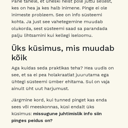
Pane tähele, et üheski neist pole juttu sellest,
kes on hea ja kes halb inimene. Pinge ei ole
inimeste probleem. See on info süsteemi
kohta. Ja just see vahetegemine muudab
olukorda, sest süsteemi saad sa parandada
palju lihtsamini kui kellegi iseloomu.
Üks küsimus, mis muudab
kõik
Aga kuidas seda praktikas teha? Hea uudis on
see, et sa ei pea holakraatiat juurutama ega
ühtegi süsteemi ümber ehitama. Sul on vaja
ainult üht uut harjumust.
Järgmine kord, kui tunned pinget kas enda
sees või meeskonnas, küsi endalt üks
küsimus:
missugune juhtimislik info siin
pinges peidus on?