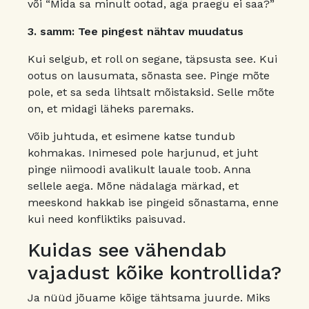
või “Mida sa minult ootad, aga praegu ei saa?”
3. samm: Tee pingest nähtav muudatus
Kui selgub, et roll on segane, täpsusta see. Kui
ootus on lausumata, sõnasta see. Pinge mõte
pole, et sa seda lihtsalt mõistaksid. Selle mõte
on, et midagi läheks paremaks.
Võib juhtuda, et esimene katse tundub
kohmakas. Inimesed pole harjunud, et juht
pinge niimoodi avalikult lauale toob. Anna
sellele aega. Mõne nädalaga märkad, et
meeskond hakkab ise pingeid sõnastama, enne
kui need konfliktiks paisuvad.
Kuidas see vähendab
vajadust kõike kontrollida?
Ja nüüd jõuame kõige tähtsama juurde. Miks