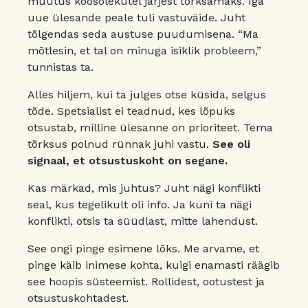
muutus koosolekutel järjest tõrksamaks. Iga
uue ülesande peale tuli vastuväide. Juht
tõlgendas seda austuse puudumisena. “Ma
mõtlesin, et tal on minuga isiklik probleem,”
tunnistas ta.
Alles hiljem, kui ta julges otse küsida, selgus
tõde. Spetsialist ei teadnud, kes lõpuks
otsustab, milline ülesanne on prioriteet. Tema
tõrksus polnud rünnak juhi vastu.
See oli
signaal, et otsustuskoht on segane.
Kas märkad, mis juhtus? Juht nägi konflikti
seal, kus tegelikult oli info. Ja kuni ta nägi
konflikti, otsis ta süüdlast, mitte lahendust.
See ongi pinge esimene lõks. Me arvame, et
pinge käib inimese kohta, kuigi enamasti räägib
see hoopis süsteemist. Rollidest, ootustest ja
otsustuskohtadest.