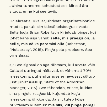
Juhina tunneme kohustust see kiiresti ära
siluda, enne kui see levib.
Holakraatia, üks isejuhtivate organisatsioonide
mudel, pakub siin täiesti teistsuguse vaate.
Selle looja Brian Robertson kirjeldab pinget kui
lõhet kahe asja vahel:
selle, mis praegu on, ja
selle, mis võiks paremini olla
(Robertson,
“Holacracy”, 2015). Pinge pole probleem. See
on
signaal
.
👉 See signaal on aga tähtsam, kui arvata võib.
Gallupi uuringud näitavad, et vähemalt 70%
meeskonna pühendumuse erinevusest sõltub
just juhist (Gallup, State of the American
Manager, 2015). See tähendab, et see, kuidas
sina pingele reageerid, kujundab kogu
meeskonna õhkkonda. Ja siit tuleb kõige
huvitavam küsimus:
mis siis, kui pinge polegi