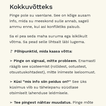
Kokkuvõtteks
Pinge pole su vaenlane. See on kõige ausam
info, mida su meeskond sulle annab, sageli
ammu enne, kui asi konfliktiks paisub.
Sa ei pea seda maha suruma ega isiklikult
võtma. Sa pead selle lihtsalt läbi lugema.
🚩
Põhipunktid, mida kaasa võtta:
➢
Pinge on signaal, mitte probleem.
Enamasti
räägib see süsteemist (rollidest, ootustest,
otsustuskohtadest), mitte inimeste iseloomust.
➢
Küsi “mis info siin peidus on?”
See üks
küsimus viib su tähelepanu süüdlase
otsimiselt lahenduse leidmisele.
➢
Tee pingest nähtav muudatus.
Pinge mõte