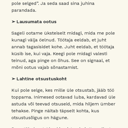
pole selged”. Ja seda saad sina juhina
parandada.
➢ Lausumata ootus
Sageli ootame üksteiselt midagi, mida me pole
kunagi välja öelnud. Töötaja eeldab, et juht
annab tagasisidet kohe. Juht eeldab, et töötaja
küsib ise, kui vaja. Keegi pole midagi valesti
teinud, aga pinge on õhus. See on signaal, et
mõni ootus vajab sõnastamist.
➢ Lahtine otsustuskoht
Kui pole selge, kes mille üle otsustab, jääb töö
toppama. Inimesed ootavad luba, kardavad üle
astuda või teevad otsuseid, mida hiljem ümber
tehakse. Pinge näitab täpselt kohta, kus
otsustusõigus on hägune.