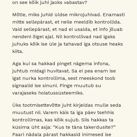
on see kõik juhi jaoks vabastav?
Mõtle, miks juhid üldse mikrojuhivad. Enamasti
mitte sellepärast, et neile meeldib kontrollida.
Vaid sellepärast, et nad ei usalda, et info jõuab
nendeni õigel ajal. Nii kontrollivad nad igaks
juhuks kõik ise üle ja tahavad iga otsuse heaks
kiita.
Aga kui sa hakkad pinget nägema infona,
juhtub midagi huvitavat. Sa ei pea enam ise
igat nurka kontrollima, sest meeskond toob
signaalid ise sinuni. Pinge muutub su
varajaseks hoiatussüsteemiks.
Üks tootmisettevõtte juht kirjeldas mulle seda
muutust nii. Varem käis ta iga päev tsehhis
kontrollimas, kas kõik sujub. Siis hakkas ta
küsima üht asja: “Kus te täna takerdusite?”
Paari nädala pärast hakkasid inimesed ise