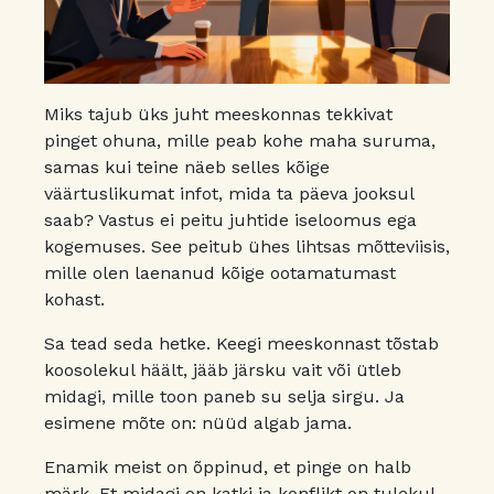
Miks tajub üks juht meeskonnas tekkivat
pinget ohuna, mille peab kohe maha suruma,
samas kui teine näeb selles kõige
väärtuslikumat infot, mida ta päeva jooksul
saab? Vastus ei peitu juhtide iseloomus ega
kogemuses. See peitub ühes lihtsas mõtteviisis,
mille olen laenanud kõige ootamatumast
kohast.
Sa tead seda hetke. Keegi meeskonnast tõstab
koosolekul häält, jääb järsku vait või ütleb
midagi, mille toon paneb su selja sirgu. Ja
esimene mõte on: nüüd algab jama.
Enamik meist on õppinud, et pinge on halb
märk. Et midagi on katki ja konflikt on tulekul.