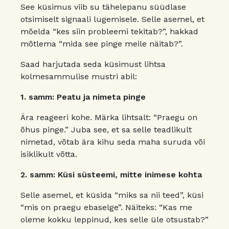
See küsimus viib su tähelepanu süüdlase
otsimiselt signaali lugemisele. Selle asemel, et
mõelda “kes siin probleemi tekitab?”, hakkad
mõtlema “mida see pinge meile näitab?”.
Saad harjutada seda küsimust lihtsa
kolmesammulise mustri abil:
1. samm: Peatu ja nimeta pinge
Ära reageeri kohe. Märka lihtsalt: “Praegu on
õhus pinge.” Juba see, et sa selle teadlikult
nimetad, võtab ära kihu seda maha suruda või
isiklikult võtta.
2. samm: Küsi süsteemi, mitte inimese kohta
Selle asemel, et küsida “miks sa nii teed”, küsi
“mis on praegu ebaselge”. Näiteks: “Kas me
oleme kokku leppinud, kes selle üle otsustab?”