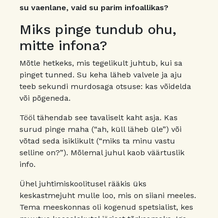
su vaenlane, vaid su parim infoallikas?
Miks pinge tundub ohu,
mitte infona?
Mõtle hetkeks, mis tegelikult juhtub, kui sa
pinget tunned. Su keha läheb valvele ja aju
teeb sekundi murdosaga otsuse: kas võidelda
või põgeneda.
Tööl tähendab see tavaliselt kaht asja. Kas
surud pinge maha (“ah, küll läheb üle”) või
võtad seda isiklikult (“miks ta minu vastu
selline on?”). Mõlemal juhul kaob väärtuslik
info.
Ühel juhtimiskoolitusel rääkis üks
keskastmejuht mulle loo, mis on siiani meeles.
Tema meeskonnas oli kogenud spetsialist, kes